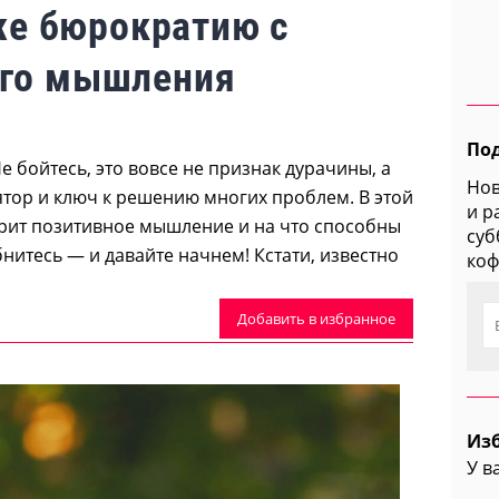
же бюрократию с
го мышления
По
е бойтесь, это вовсе не признак дурачины, а
Нов
тор и ключ к решению многих проблем. В этой
и р
ворит позитивное мышление и на что способны
суб
нитесь — и давайте начнем! Кстати, известно
коф
Добавить в избранное
Из
У в