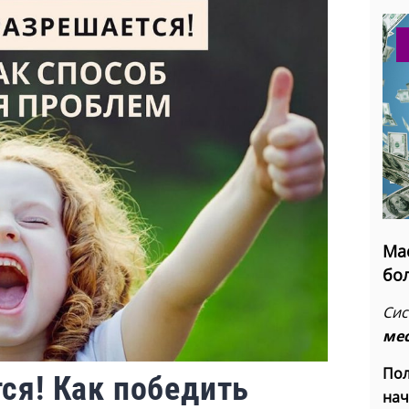
Ма
бо
Сис
ме
Пол
ся! Как победить
нач