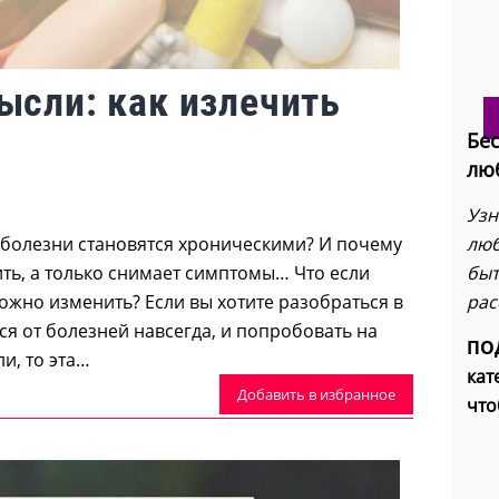
сли: как излечить
Бес
лю
Узн
лю
к болезни становятся хроническими? И почему
быт
ть, а только снимает симптомы… Что если
рас
ожно изменить? Если вы хотите разобраться в
ься от болезней навсегда, и попробовать на
ПОД
и, то эта…
кат
Добавить в избранное
что