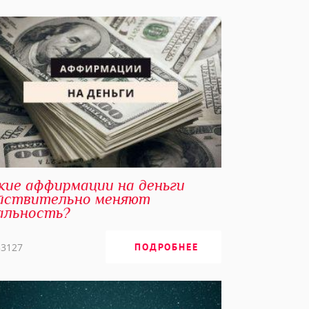
кие аффирмации на деньги
йствительно меняют
альность?
53127
ПОДРОБНЕЕ