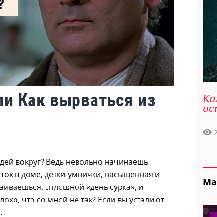
ли Как вырваться из
Ка
ис
людей вокруг? Ведь невольно начинаешь
ток в доме, детки-умнички, насыщенная и
Ма
аиваешься: сплошной «день сурка», и
охо, что со мной не так? Если вы устали от
…