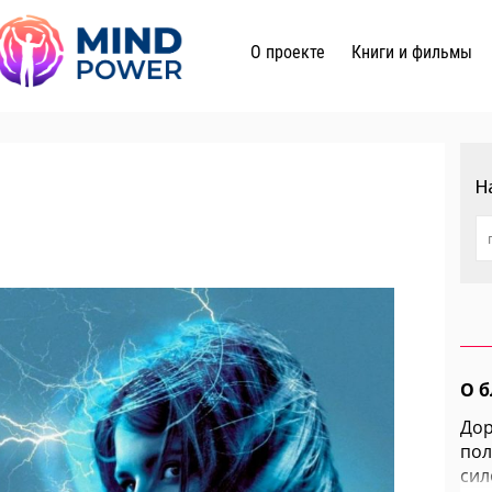
о проекте
книги и фильмы
Н
О б
Дор
пол
сил