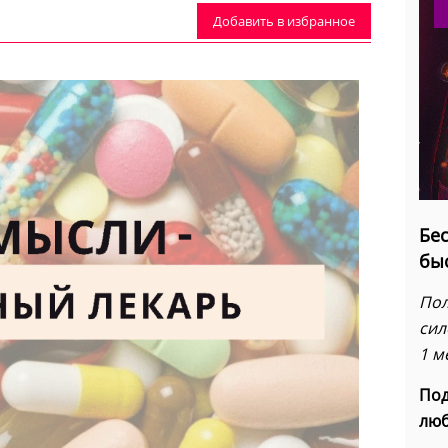
Добавить в избранное
Бес
бы
Пол
сил
1 м
Под
люб