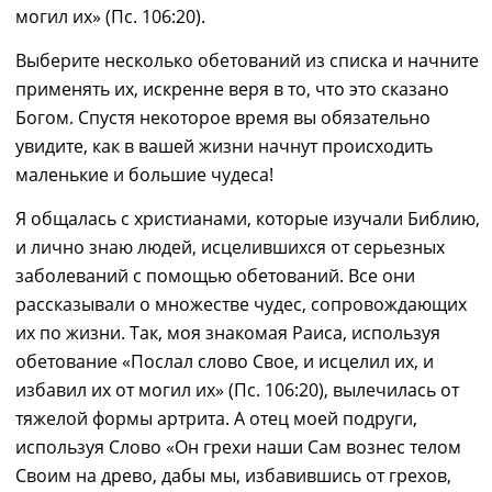
могил их» (Пс. 106:20).
Выберите несколько обетований из списка
и начните
применять их, искренне
вер
я
в то, что это сказано
Богом.
Спустя
некоторое время вы обязательно
увидите,
как
в
вашей
жизни
начнут происходить
маленькие и большие
чудеса!
Я общалась с христианами, которые изучали Библию
,
и л
ично знаю людей,
и
сцелив
шихся
от серьезных
заболеваний
с помощью обетований
. Все они
рассказывали о множестве чудес, сопровождающих
их по жизни. Так
,
моя знакомая Раиса, используя
обетование «Послал слово Свое, и исцелил их, и
избавил их от могил их» (Пс. 106:20), вылечилась от
т
яжелой формы артрита. А
отец
моей подруги,
используя
С
лово «Он грехи наши Сам вознес телом
Своим на древо, дабы мы, избавившись от грехов,