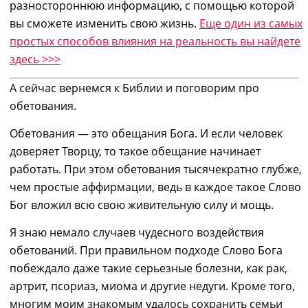
разностороннюю информацию, с помощью которой
вы
с
можете изменить свою жизнь.
Еще один из самых
простых способов влияния на реальность вы найдете
здесь >>>
А сейчас вернемся к Библии и поговорим про
обетования.
Обетования ― это обещания Бога. И если человек
доверяет Творцу, то
такое
обещание начинает
работать. При этом обетования тысячекратно глубже,
чем простые аффирмации, ведь в каждое такое Слово
Бог вложил
всю
свою
живительную
силу
и мощь.
Я знаю
немало
случаев чудесного воздействия
обетований. При правильном подходе Слово Бога
побежда
ло
даже такие серьезные болезни
,
как рак,
артрит, псориаз, миома и другие недуги. Кроме того,
многи
м
мои
м
знакомы
м
удалось
сохрани
ть
семьи