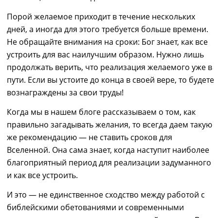
Порой
желаемое
приходит в течение нескольких
дней, а иногда
для этого
требуется больше времени.
Не обращайте внимани
я
на сроки
:
Бог знает, как все
устроить для вас наилучшим образом. Нужно лишь
продолжать верить, что реализация желаемого уже в
пути. Если вы устоите до конца в
своей
вере, то будете
вознаграждены
з
а свои труды!
Когда мы
в нашем блоге
рассказываем о том
,
как
правильно загадывать желания, то
всегда даем такую
же
рекомендаци
ю
— не став
ить
сроков для
Вселенной. Она сама знает
,
когда
наступит
наиболее
благоприятный период для реализации задуманного
и как все устроить.
И это ― не единственное сходство между
работ
ой
с
библейскими обетованиями и современными