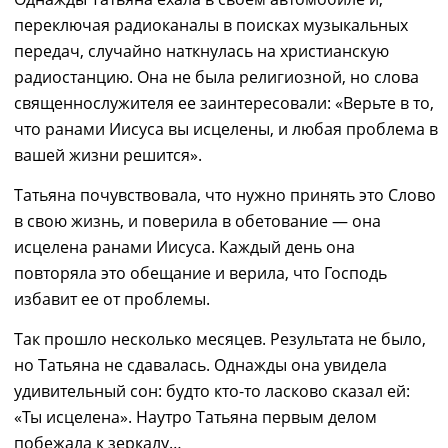
переключ
ая
радиоканалы в поисках музыкальных
передач
, с
лучайно наткнулась на христианскую
радиостанцию.
Она
не была религиозной, но слова
священнослужителя ее заинтересовали: «Верьте в то,
что ранами Иисуса вы исцелены, и любая проблема в
вашей жизни решится».
Татьяна почувствовала, что нужно принять это Слово
в свою жизнь, и поверила в обетование
―
она
исцелена ранами Иисуса. Каждый день она
повторяла это обещание и верила, что Господь
избавит
ее от проблемы.
Так прошло несколько месяцев
. Р
езультата не было,
но Татьяна не сдавалась. Однажды
она
увидела
удивительный сон
:
будто кто-то ласково сказал ей:
«Ты исцелена». Наутро Татьяна
п
ервым делом
побежала к зеркалу
…