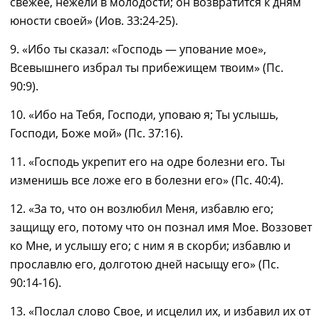
свежее, нежели в молодости; он возвратится к дням
юности своей» (Иов. 33:24-25).
9. «Ибо ты сказал: «Господь — упование мое»,
Всевышнего избрал ты прибежищем твоим» (Пс.
90:9).
10. «Ибо на Тебя, Господи, уповаю я; Ты услышь,
Господи, Боже мой» (Пс. 37:16).
11. «Господь укрепит его на одре болезни его. Ты
изменишь все ложе его в болезни его» (Пс. 40:4).
12. «За то, что он возлюбил Меня, избавлю его;
защищу его, потому что он познал имя Мое. Воззовет
ко Мне, и услышу его; с ним я в скорби; избавлю и
прославлю его, долготою дней насыщу его» (Пс.
90:14-16).
13. «Послал слово Свое, и исцелил их, и избавил их от