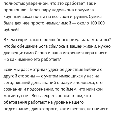
полностью уверенн
ой,
что это сработает. Так и
произошло! Через пару недель
она получила
крупный
заказ почти на все
свои
игрушки.
С
умма
была для нее просто немыслимой
― около 100 000
рублей
!
В чем секрет такого волшебного результата молитвы?
Чтобы обещание Бога сбылось в вашей жизни, нужно
две вещи
:
само
С
лово и
ваша искренняя
вера в него.
Но как именно это работает?
Если мы рассмотрим чудесное действие Библии с
другой стороны ― с учетом имеющихся у нас на
сегодняшний день знаний о разуме человека, его
сознании и подсознании, то поймем, что никакой
магии тут нет. Весь секрет состоит в том, что
обетования
работа
ю
т на уровне нашего
подсознания
, для которого, как известно, нет ничего