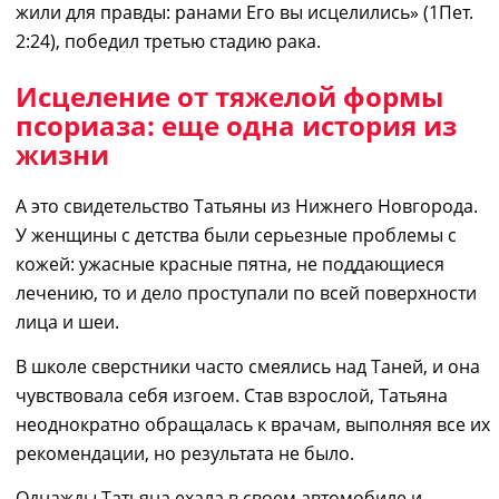
жили для правды: ранами Его вы исцелились» (1Пет
.
2:24)
,
победил третью стадию рака.
Исцеление от тяжелой формы
псориаза: еще одна история из
жизни
А
это свидетельство Татьяны из Нижнего Новгорода.
У женщины с детства были серьезные проблемы с
кожей
: у
жасные красные пятна
,
не поддающ
иеся
лечению,
то и дело
про
ступали
по всей
поверхности
лица и шеи.
В школе сверстники часто смеялись над
Таней
, и она
чувствовала себя изгоем. Став взрослой, Татьяна
неоднократно обращалась к врачам, выполня
я
все
их
рекомендации, но результата не
было
.
О
днажды Татьяна ехала в
своем
автомобиле и,