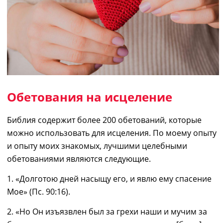
Обетования на исцеление
Б
ибли
я содержит
более 200 обетований, которые
можно использовать для исцеления. По моему опыту
и опыту моих знакомых,
лучшими целебными
обетования
ми
являются следующие
.
1. «Долготою дней насыщу его, и явлю ему спасение
Мое» (Пс. 90:16).
2. «Но Он изъязвлен был за грехи наши и мучим за