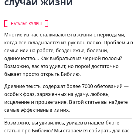
случаи жизни
НАТАЛЬЯ КУЛЕШ
Многие
из нас
сталкиваются в жизни с периодами,
когда все
складывается
из рук вон плохо. Проблемы в
семье или на работе
,
безденежье, болезни,
одиночество… Как выбраться из черной полосы?
Возможно, вас это удивит, но порой
д
остаточно
б
ывает просто открыть Библию.
Древние тексты содержат более 7000 обетований —
особых фраз, заряженных на удачу, любовь,
исцеление и процветание. В этой статье вы найдете
самые эффективные из них.
Возможно, вы удивились
,
увидев
в
нашем блоге
статью про Библию
?
Мы стараемся собирать для вас