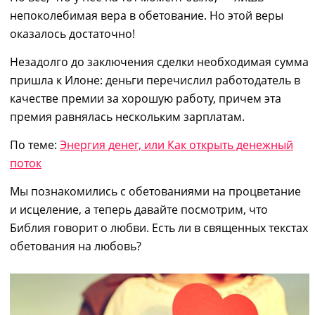
непоколебимая вера в обетование.
Но этой
веры
оказалось достаточно!
Незадолго до
заключени
я
сделки необходимая сумма
пришла к Илоне
:
деньги перечислил работодатель в
качестве премии за хорошую работу
, п
ричем
эта
премия равнялась нескольким зарплатам.
По теме:
Энергия денег, или Как открыть денежный
поток
Мы познакомились с обетованиями на процветание
и исцеление, а теперь давайте посмотрим, что
Библия говорит о любви. Есть ли в
священных текстах
обетования на любовь?