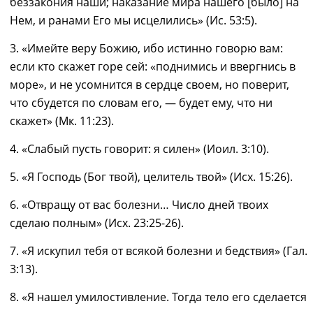
беззакония наши; наказание мира нашего [было] на
Нем, и ранами Его мы исцелились» (Ис. 53:5).
3. «Имейте веру Божию, ибо истинно говорю вам:
если кто скажет горе сей: «поднимись и ввергнись в
море», и не усомнится в сердце своем, но поверит,
что сбудется по словам его, ― будет ему, что ни
скажет» (Мк. 11:23).
4. «Слабый пусть говорит: я силен» (Иоил. 3:10).
5. «Я Господь (Бог твой), целитель твой» (Исх. 15:26).
6. «Отвращу от вас болезни… Число дней твоих
сделаю полным» (Исх. 23:25-26)
.
7. «Я искупил тебя от всякой болезни и бедствия» (Гал.
3:13).
8. «Я нашел умилостивление. Тогда тело его сделается