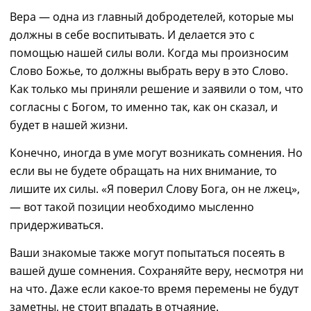
Вера
―
одна из главный добродетелей, которые мы
должны в себе воспитывать. И делается это
с
помощ
ью
нашей силы воли. Когда мы произносим
Слово Божье, то должны выбрать
веру
в это Слово.
Как только мы приняли решение и заявили о том, что
согласны с Богом, то именно так, как он сказал,
и
будет в нашей жизни.
Конечно,
иногда
в уме могут возникать сомнения.
Но
если вы не будете
обращать на них внимание,
то
лишит
е
их силы. «Я поверил Слову Бога, он не лжец»
,
― вот такой позиции
н
еобходимо
мысленно
придерживаться.
Ваши знакомые также могут
по
пытаться посеять в
вашей душе сомнения
.
Сохраняйте веру,
несмотря
ни
на что. Даже если какое-то время перемен
ы не будут
заметны
, не стоит впадать в отчаяние.