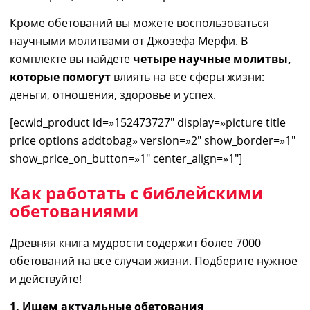
Кроме обетований вы можете воспользоваться
научными молитвами от Джозефа Мерфи. В
комплекте вы найдете
четыре
научны
е
молитвы,
которые помогут
влиять на все сферы жизни:
деньги, отношения, здоровье
и
успех.
[ecwid_product id=»152473727″ display=»picture title
price options addtobag» version=»2″ show_border=»1″
show_price_on_button=»1″ center_align=»1″]
Как работать с библейскими
обетованиями
Древняя книга мудрости содержит более 7000
обетований на все случаи жизни.
Подберите нужное
и действуйте!
1. Ищем актуальные обетования