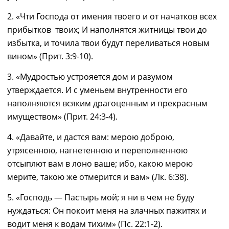
2. «Чти Господа от имения твоего и от начатков всех
прибытков твоих; И наполнятся житницы твои до
избытка, и точила твои будут переливаться новым
вином» (Прит. 3:9-10)
.
3. «Мудростью устрояется дом и разумом
утверждается. И с уменьем внутренности его
наполняются всяким драгоценным и прекрасным
имуществом» (Прит. 24:3-4)
.
4. «Давайте, и дастся вам: мерою доброю,
утрясенною, нагнетенною и переполненною
отсыплют вам в лоно ваше; ибо, какою мерою
мерите, такою же отмерится и вам» (Лк. 6:38)
.
5. «Господь — Пастырь мой; я ни в чем не буду
нуждаться: Он покоит меня на злачных пажитях и
водит меня к водам тихим» (Пс. 22:1-2)
.