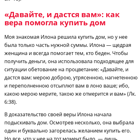
«Давайте, и дастся вам»: как
вера помогла купить дом
Моя знакомая Илона решила купить дом, но у нее
была только часть нужной суммы. Илона
―
щедрая
женщина и всегда помогает тем, кто беден. Чтобы
получить
деньги,
она использовала подходящее
для
ситуаци
и
обетование на процветание: «Давайте, и
дастся вам: мерою доброю, утрясенною, нагнетенною
и переполненною отсыплют вам в лоно ваше; ибо,
какою мерою мерите, такою же отмерится и вам» (
Лк.
6:38).
В
доказательство своей веры
Илона
начала
подыскивать дом. Осмотрев несколько
, она
выбрала
один и буквально загорелась желанием купить его.
Но все
,
что у нее на тот момент было
,
― лишь