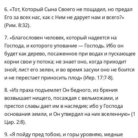
6. «Тот, Который Сына Своего не пощадил, но предал
Его за всех нас, как с Ним не дарует нам и всего?»
(Рим. 8:32)
.
7. «Благословен человек, который надеется на
Господа, и которого упование — Господь. Ибо он
будет как дерево, посаженное при водах и пускающее
корни свои у потока; не знает оно, когда приходит
зной; лист его зелен, и во время засухи оно не боится
и не перестает приносить плод» (Иер. 17:7-8)
.
8. «Из праха подъемлет Он бедного, из брения
возвышает нищего, посаждая с вельможами, и
престол славы дает им в наследие; ибо у Господа
основания земли, и Он утвердил на них вселенную» (1
Цар. 2:8)
.
9. «Я пойду пред тобою, и горы уровняю, медные