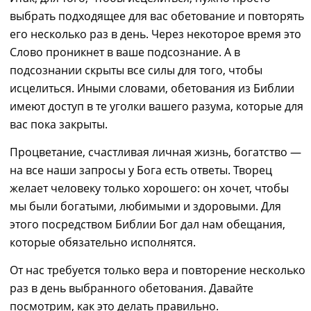
выбрать подходящее для вас обетование и повторять
его несколько раз в день. Через некоторое время это
Слово проникнет в ваше подсознание. А в
подсознании скрыты все силы для того, чтобы
исцелит
ься
.
Иными словами, обетования
из Библии
имеют доступ в те уголки вашего разума, которые для
вас пока закрыты.
Процветание,
счастливая
личная жизнь, богатство ―
на все наши запросы у Бога есть ответ
ы
. Творец
желает человеку только хорошего
: о
н хочет, чтобы
мы были богатыми, любимыми и здоровыми.
Д
ля
этого посредством Библии
Бог
дал нам обещания,
которые обязательно исполнятся.
От нас требуется только вера и повторение несколько
раз в день выбранного обетования. Давайте
посмотрим, как это делать правильно.