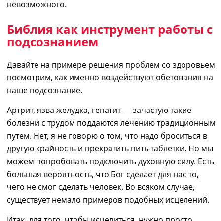
невозможного.
Библия как инструмент работы с
подсознанием
Давайте
н
а примере решения проблем со здоровьем
посмотрим, как
именно воз
действуют обетования на
наше подсознание.
Артрит, язва желудка, гепатит ―
зачастую
такие
болезни с трудом поддаются лечению традиционным
путем. Нет, я не говорю о том, что надо броситься в
другую крайность и прекратить пить таблетки. Но мы
можем попробовать подключить духовную силу.
Е
сть
большая вероятность, что Бог сделает для нас то,
чего
не смог сделать человек. Во всяком случае,
существует немало
примеров подобных исцелений.
Итак,
для того, чтобы исцелиться, нужно просто