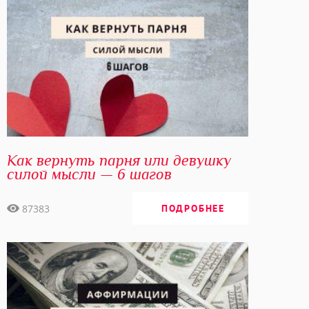
опыту авторов, ученых и учителей, чтобы взять у них
самое ценное и самое лучшее.
Изучайте Силу Мысли вместе со мной и вы получите в
этой жизни ВСЕ, что вы хотите!
С любовью, Елизавета Волкова
Как вернуть парня или девушку
силой мысли — 6 шагов
87383
ПОДРОБНЕЕ