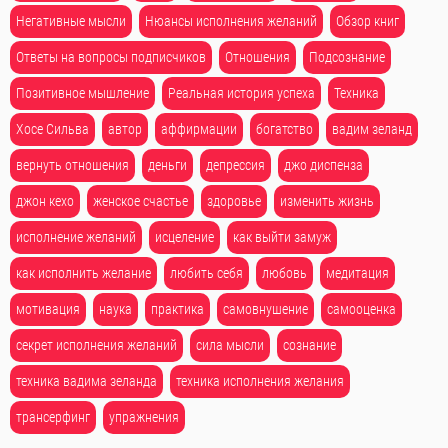
Негативные мысли
Нюансы исполнения желаний
Обзор книг
Ответы на вопросы подписчиков
Отношения
Подсознание
Позитивное мышление
Реальная история успеха
Техника
Хосе Сильва
автор
аффирмации
богатство
вадим зеланд
вернуть отношения
деньги
депрессия
джо диспенза
джон кехо
женское счастье
здоровье
изменить жизнь
исполнение желаний
исцеление
как выйти замуж
как исполнить желание
любить себя
любовь
медитация
мотивация
наука
практика
самовнушение
самооценка
секрет исполнения желаний
сила мысли
сознание
техника вадима зеланда
техника исполнения желания
трансерфинг
упражнения