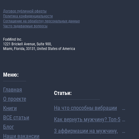
Договор публичной оферты
Политика конфиденциальности
Соглашение на обработку персональных данных
Часто задаваемые вопросы
FoxMind Inc.
1221 Brickell Avenue, Suite 900,
Miami, Florida, 33131, United States of America
Меню:
Главная
Статьи:
О проекте
На что способны вибрации
Книги
человека: ученые раскрыли
ВСЕ статьи
Как вернуть мужчину? Топ-5
механизм исполнения жела
Блог
вопросов про восстановлен
3 аффирмации на мужчину,
ний
Наши вакансии
ие отношений