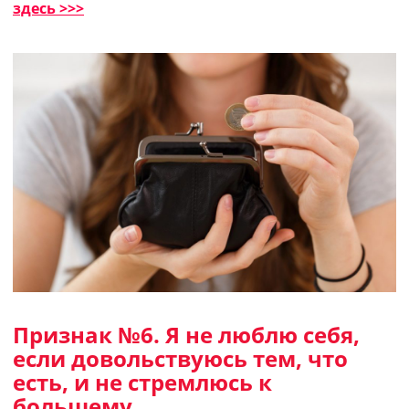
здесь >>>
Признак №6.
Я не люблю себя,
если довольствуюсь тем, что
есть
,
и не стремлюсь к
большему