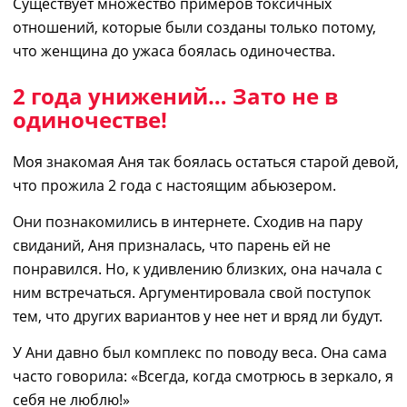
Существует множество примеров токсичных
отношений, которые были созданы только потому,
что женщина до ужаса боялась одиночества.
2 года унижений… Зато не в
одиночестве!
Моя знакомая Аня так боялась остаться старой девой,
что прожила 2 года с настоящим абьюзером
.
Они
познакомил
и
сь
в
интернете. Сходив на пару
свиданий,
Аня
призналась, что парень ей не
понравился. Но
,
к удивлению близких, она начала с
ним встречаться. Аргументировала свой поступок
тем, что других вариантов у нее нет и вряд ли будут.
У Ани
давно
был комплекс по поводу веса. Она сама
часто говорила: «
В
сегда, когда смотрюсь в зеркало,
я
себя не люблю
!
»