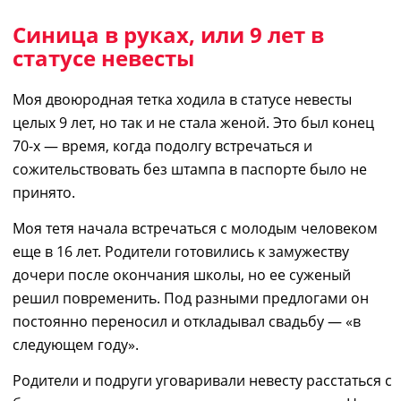
Синица в руках, или 9 лет в
статусе невесты
Моя двоюродная тетка ходила в статусе невесты
целых 9 лет, но так и не стала женой
.
Это был конец
70-х
— в
ремя,
когда п
одолгу встречаться и
сожительствовать без штампа в паспорте
б
ыло
н
е
принято.
Моя тетя начала встречаться с молодым человеком
еще в 16 лет.
Р
одители готовились к
замужеству
дочери п
осле
окончания
школы, но
ее
суженый
решил повременить. Под разными предлогами он
постоянно
переносил
и откладывал
свадьбу — «в
следующ
ем
год
у»
.
Родители и подруги уговаривали
невесту
расстаться с