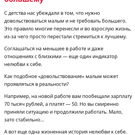
С детства нас убеждали в том, что нужно
довольствоваться малым и не требовать большего.
Это правило многие перенесли и во взрослую жизнь,
из-за чего просто перестали стремиться к лучшему.
Соглашаться на меньшее в работе и даже
отношениях с близкими —
е
ще один индикатор
нелюбви к себе.
Как подобное
«довольствовани
е
»
малым
мож
ет
проявляться
в реальности?
Например, на новой работе вам пообещали зарплату
70 тыс
яч рублей
, а
п
латят
—
50.
Но
вы смиренно
приняли ситуацию и продолжили работать. Мало,
зато стабильно…
А вот еще одна
ж
изнен
ная
история нелюбви к себе.