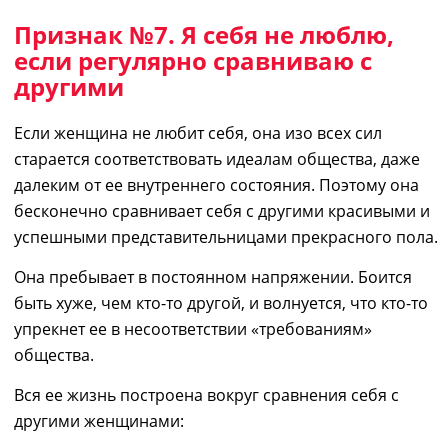
Признак №7.
Я себя не люблю
,
если регулярно сравниваю
с
другими
Если женщина
не любит себя
, она изо всех сил
старается соответствовать идеалам общества, даже
д
алеки
м
от ее внутреннего состояния. Поэтому она
бесконечно сравнивает себя с другими красивыми и
успешными
представительницами прекрасного пола.
Она пребывает в постоянном напряжении. Боится
быть хуже, чем кто-то другой
,
и волнуется, что кто-то
упрекнет ее
в не
соответст
вии
«требованиям»
общества.
Вся ее жизнь построена вокруг сравнения себя с
другими женщинами: