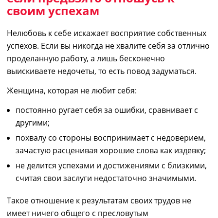
своим успехам
Нелюбовь
к
себ
е
искажает восприятие собственных
успехов.
Если вы никогда не
хвалит
е
себя за отлично
проделанную работу
, а лишь бесконечно
выискива
ете
недочеты
, то есть повод задуматься.
Ж
енщина, которая
не любит себя
:
постоянно
ругает себя за ошибки, сравнивает с
другими
;
п
охвалу со стороны воспринимает с недоверием,
за
част
ую расценивая
хорошие слова
как
издевк
у;
н
е делится
успехами и
достижениями с близкими,
считая
свои заслуги
недостаточно значимыми.
Такое отношение к результатам своих трудов не
имеет ничего общего с пресловутым