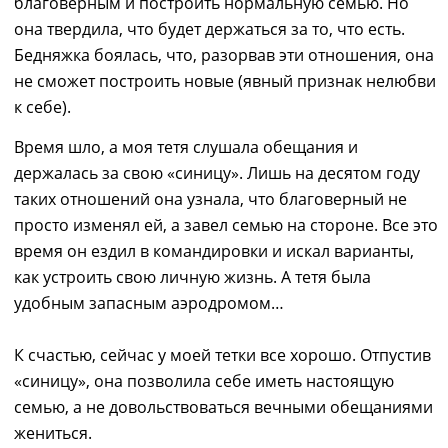
благоверным и построить нормальную семью. Но
она твердила, что будет держаться за то, что есть.
Бедняжка
боялась, что, разорвав эти отношения, она
не сможет построить новые (явный признак нелюбви
к себе).
В
ремя шло, а
моя тетя
слушала обещания и
держалась за свою «синицу».
Лишь
на десятом году
таких
отношений
она
узнала, что
б
лаговерный не
просто изменял ей, а завел семью на стороне. Все это
время он ездил в командировки и искал варианты,
как устроить свою личную жизнь. А тетя была
удобным запасным аэродромом…
К счастью, сейчас у моей тетки все хорошо. Отпустив
«синицу», она позволила себе иметь настоящую
семью, а не довольствоваться
вечными
обещаниями
жениться.