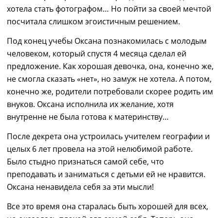
хотела стать фотографом… Но пойти за своей мечтой
п
осчитала слишком эгоистичным решением.
Под конец учебы Оксана познакомилась с молодым
человеком, который спустя 4 месяца сделал ей
предложение. Как хорошая девочка, она, конечно же,
не смогла сказать «нет»,
но
замуж
н
е хотела. А потом,
конечно же, родители
по
требовали
с
корее родить им
внуков. Оксана исполнила их желание, хотя
внутренне
не была готова к материнству…
После декрета она
устроилась
учителем географии
и
целых
6 ле
т п
ровела на
этой
нелюбимой работе.
Б
ыло стыдно признаться
самой
себе, что
п
реподавать и
заниматься
с детьми ей не нравится.
Оксана
ненавидела себя за эти мысли!
Все это время она старалась быть хорошей для всех,