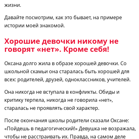
жизни.
Давайте посмотрим, как это бывает
,
на примере
истории моей знакомой.
Хорошие девочки никому не
говорят «нет». Кроме себя!
Оксана долго жила в образе хорошей девочки
.
Со
школьной скамьи она старалась быть хорошей для
всех:
р
одителей, друзей, одноклассников, учителей.
Она никогда не вступала в конфликты. Обиды и
критику терпела, никогда не говорила «нет»,
старалась не проявлять свой характер.
После
окончания
школы родители сказали
Оксане
:
«
П
ойдешь в педагогический!
»
Девушка не возра
жа
ла,
чтобы не расстраивать их.
Правда, на самом деле