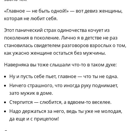
«
Главное
—
не быть одной
!»
— вот девиз женщины,
которая
не любит себя.
Этот панический страх одиночества кочует из
поколения в поколение. Лично я в детстве не раз
становилась свидетелем разговоров взрослых о том,
как
ужасно женщине остаться без мужчины.
Наверняка вы тоже слышали что-то в таком духе:
Ну и пусть себе пьет, главное
—
что ты не одна.
Ничего страшного, что иногда руку поднимает,
зато мужик в доме
.
Стерпится — слюбится, а вдвоем-то веселее.
Надо держаться за него,
ведь
ты уже не молодая
,
да еще и с прицепом!