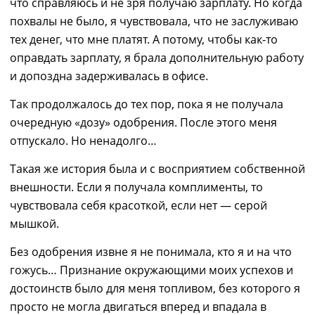
что справляюсь и не зря получаю зарплату. Но когда
похвалы не было, я чувствовала, что не заслуживаю
тех денег, что мне платят.
А потому
, чтобы как-то
оправдать зарплату, я брала дополнительную работу
и допоздна задерживалась в офисе.
Так продолжалось до тех пор, пока я не получала
очередную
«дозу» одобрения.
П
осле этого меня
о
тпускало
. Но
ненадолго
…
Такая же история была и с восприятием собственной
внешности. Если я получала комплименты, то
чувствовала себя красоткой, если нет — серой
мышкой.
Без одобрения извне я не понимала, кто я и на что
гожусь…
Признание окружающими
моих успехов и
достоинств был
о
для меня топливом, без которого я
просто не могла двигаться вперед и впадала в