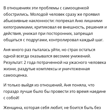
В отношениях эти проблемы с самооценкой
обострились. Молодой человек сразу же проявил
абьюзивные наклонности:
по
прекал Аню лишними
килограммами, критиковал ее внешность, решения и
действия, унижал при посторонних, запрещал
общаться с подру
гами
, контролировал каждый
ш
аг.
Аня много раз пыталась уйти, но страх остаться
одной
в
сегда оказывался весомее унижений.
Результат:
2 года потраченной
н
а ужасного человека
ж
изни, раздутые комплексы и
уничтоженная
самооценка.
И только выйдя из отношений, Аня поняла, что
гораздо лучше было бы провести это время наедине
с собой!
Женщина, которая себя любит, не боится быть без