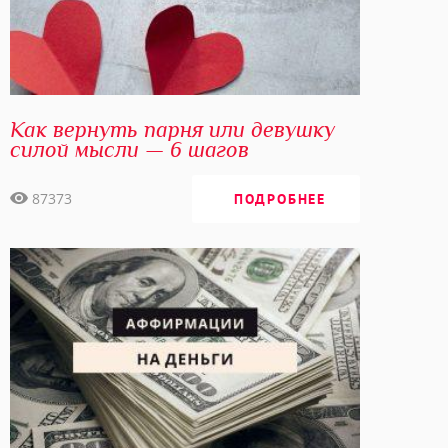
С любовью, Елизавета Волкова
Как вернуть парня или девушку
силой мысли — 6 шагов
87373
ПОДРОБНЕЕ