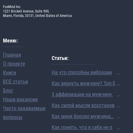
FoxMind Inc.
1221 Brickell Avenue, Suite 900,
Miami, Florida, 33131, United States of America
Меню:
Главная
Статьи:
О проекте
На что способны вибрации
Книги
человека: ученые раскрыли
ВСЕ статьи
Как вернуть мужчину? Топ-5
механизм исполнения жела
Блог
вопросов про восстановлен
3 аффирмации на мужчину,
ний
Наши вакансии
ие отношений
которые помогли мне выйт
Как силой мысли восстанов
Часто задаваемые
и замуж
ить отношения, даже если о
Как меня бросил мужчина…
вопросы
ни рушатся на глазах
Очень личная история
Как понять, что я себя не л