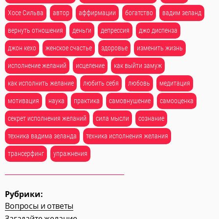
Хосе Сильва
автор
аффирмации
богатство
вадим зеланд
вернуть отношения
деньги
депрессия
джо диспенза
джон кехо
женское счастье
здоровье
изменить жизнь
исполнение желаний
исцеление
как выйти замуж
как исполнить желание
любить себя
любовь
медитация
мотивация
наука
практика
самовнушение
самооценка
секрет исполнения желаний
сила мысли
сознание
техника вадима зеланда
техника исполнения желания
трансерфинг
упражнения
Рубрики:
Вопросы и ответы
Загадайте желание