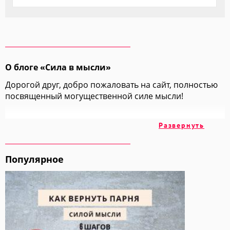
О блоге «Сила в мысли»
Дорогой друг, добро пожаловать на сайт, полностью
посвященный могущественной силе мысли!
На этих страницах мы вместе с вами изучим
Развернуть
множество техник и методик, позволяющих
добиваться всех своих целей просто "включив
голову".
Популярное
Мы обратимся к огромному накопленному годами
опыту авторов, ученых и учителей, чтобы взять у них
самое ценное и самое лучшее.
Изучайте Силу Мысли вместе со мной и вы получите в
этой жизни ВСЕ, что вы хотите!