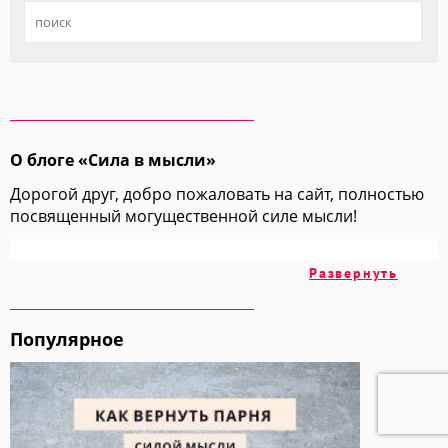
О блоге «Сила в мысли»
Дорогой друг, добро пожаловать на сайт, полностью
посвященный могущественной силе мысли!
На этих страницах мы вместе с вами изучим
Развернуть
множество техник и методик, позволяющих
добиваться всех своих целей просто "включив
голову".
Популярное
Мы обратимся к огромному накопленному годами
опыту авторов, ученых и учителей, чтобы взять у них
самое ценное и самое лучшее.