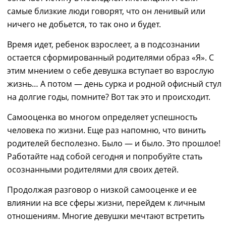
самые близкие люди говорят, что
он
ленив
ый
или
ничего не добь
ется
, то так оно и будет.
Время идет, ребенок взрослеет, а в подсознании
остается сформированный
родителями
образ
«
Я
»
.
С
этим мнением о себе девушка вступает во взрослую
жизнь
… А потом ― день сурка и родной офисный стул
на долгие годы, помните? Вот так это и происходит.
Самооценка во многом определяет успешность
человека по жизни. Еще раз напомню, что винить
родителей бесполезно. Было
―
и было. Это прошлое
!
Работайте над собой сегодня
и п
опробуйте стать
осознанными родителями для своих детей.
Продолж
ая разговор
о низкой самооценке и ее
влиянии на все сферы жизни,
перейдем к личным
отношени
ям
. Многие девушки мечтают встретить