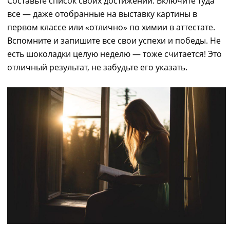
Составьте список
своих
достижений.
Включите туда
все ― даже
отобранные на выставку картины в
первом классе или «отлично» по химии
в аттестате
.
Вспомните и запишите все свои
успехи и победы
. Не
есть шоколадки целую неделю
— тоже считается!
Это
отличный результат,
не забудьте его указать.