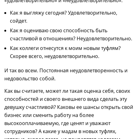
«удовлетворительно» и «неудовлетворительно».
Как я выгляжу сегодня? Удовлетворительно,
сойдет.
Как я оцениваю свою способность быть
счастливой в отношениях? Неудовлетворительно.
Как
коллеги
отнесутся к моим новым туфлям?
Скорее всего
,
неудовлетворительно.
И так
во всем.
Постоянн
ая
неудовлетворенность
и
недовольство
собой.
Как вы считаете,
может ли
такая оценка себя, своих
способностей и своего внешнего вида сделать эту
девушку счастливой? Как
овы ее
шансы открыть свой
бизнес или сменить работу на
более
высокооплачиваемую, где ценят и уважают
сотрудников? А какие у мадам в новых туфлях,