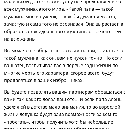
маленькой дочке формирует у нее представление о
всех мужчинах этого мира.
«
Какой папа
―
такой
мужчина мне и нужен
», ― как бы думает девочка,
зачастую и сама того не осознавая
.
Она
вырастает, а
образ отца как идеального мужчины остается
с ней
на всю жизнь.
Вы можете не общаться со своим папой, считать, что
такой
мужчина, как он
,
вам не нужен точно.
Но
если
ваш отец воспитывал вас в первые годы жизни, то
многие черты его характера
,
скорее всего
,
будут
проявляться в ваших избранниках.
Вы будете позволять вашим партнерам обращаться с
вами так, как это делал ваш отец. И если папа Алены
уделял ей
в детстве
мало внимания, то во взрослой
жизни девушка будет рада
возможности
за кем-то
«
по
бегать»
, чтобы
получ
и
ть хотя бы небольшие