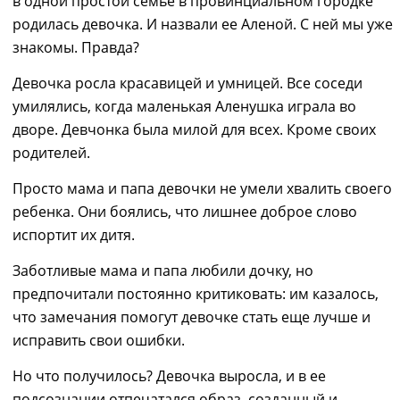
в одной простой семье в провинциальном город
к
е
родилась девочка. И назвали ее Аленой. С ней мы уже
знакомы. Правда?
Девочка росла красавицей и умницей. Все соседи
умилялись, когда маленькая Аленушка играла во
дворе. Девчонка была милой для всех
. К
роме своих
родителей.
Просто мама и папа девочки не умели хвалить
своего
ребенка. Они боялись, что лишнее доброе слово
испортит их дитя.
Заботливые мама и папа любили дочку, но
предпочитали
постоянно
критиковать
: и
м казалось,
что замечания помогут девочке стать еще лучше
и
исправить свои ошибки.
Но что получилось? Девочка выросла, и в ее
подсознании
отпечатался
образ,
созданный и