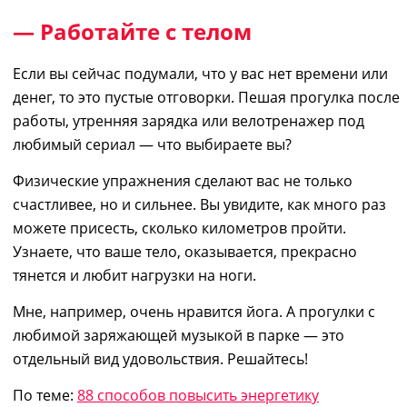
— Работайте с телом
Если вы сейчас
по
дума
ли
, что у вас нет времени или
денег, то это пустые отговорки. Пешая прогулка после
работы, утренняя зарядка или велотренажер под
любимый сериал
― ч
то выбираете вы?
Физические
упражнения сделают вас
не только
счастливее, но и сильнее. Вы увидите, как много
раз
можете присесть,
сколько
километров пройти.
Узнаете, что ваше тело, оказывается, прекрасно
тянется
и
любит нагрузк
и
на ноги.
Мне, например, очень нравится йога. А прогулки с
любимой
заряжающей
музыкой в парке — это
отдельный вид удовольствия. Решайтесь!
По теме:
88 способов повысить энергетику