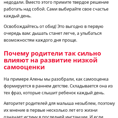
не
додали.
Вместо этого примите твердое
реше
ние
работать над собой. Сам
и
выбирай
те
свое счастье
каждый день.
Освобождайтесь от обид! Это выгодно в первую
очередь вам
: д
ышать станет легче, а улыбаться
возможностям каждого дня проще.
Почему родители так сильно
влияют на развитие низкой
самооценки
На примере Алены мы разобрали,
как
самооценка
формируется в раннем детстве. Складывается она из
тех фраз, которые слышит ребенок каждый день.
Авторитет родителей для малыша незыблем,
поэтому
их мнение в первые несколько лет
его жизни
означает истину
в последней инстанции.
И если