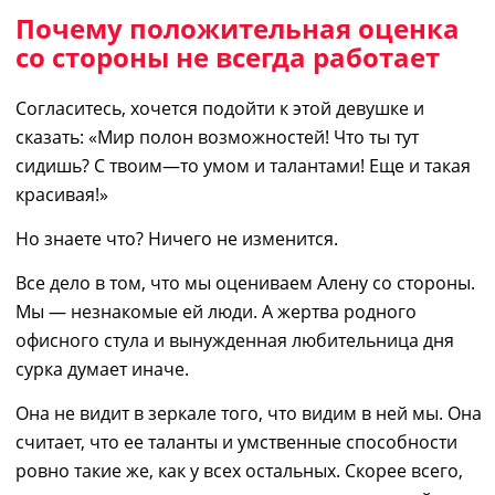
Почему положительная оценка
со стороны не всегда работает
Согласитесь
, х
очется подойти к этой девушке
и
сказать
: «М
ир полон возможностей
! Ч
то ты тут
сидишь
? С
твоим
—
то умом и талантами
!
Еще и такая
красивая
!»
Но
знаете что? Ничего не изменится.
Все дело в том, что
мы оцениваем Алену со стороны.
Мы
―
незнакомые ей люди. А жертва родного
офисного стула и вынужденная любительница дня
сурка думает иначе.
Она не видит в зеркале то
го
, что видим в ней мы. Она
считает, что ее таланты и умственные способности
ровно такие же, как
у
всех остальных. Скорее всего,