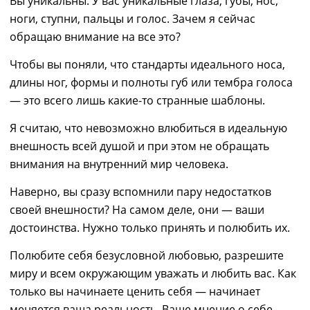
Вы уникальны. У вас уникальные глаза, губы, нос,
ноги, ступни, пальцы
и
голос. Зачем я сейчас
обращаю внимание на все это?
Чтоб
ы
вы поняли, что
стандарты
идеального носа,
длины ног, формы и полноты губ или тембра голоса
— это всего лишь какие-то странные шаблоны.
Я считаю, что невозможно влюбиться в идеальную
внешность всей душой и
при этом
не обращать
внимани
я
на внутренний мир человека.
Наверно, вы сразу вспомнили пару недостатков
своей внешности? На самом деле
, они ―
ваши
достоинства.
Нужно только
принять и полюбить их.
Полюбите себя безусловной любовью, разрешите
миру и всем окружающим уважать и любить вас.
Как
только
вы начинаете ценить себя ―
начинает
меняется
ваша
реальность. Ваше мнение о себе