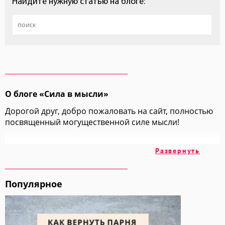
Найдите нужную статью на блоге:
О блоге «Сила в мысли»
Дорогой друг, добро пожаловать на сайт, полностью
посвященный могущественной силе мысли!
На этих страницах мы вместе с вами изучим
Развернуть
множество техник и методик, позволяющих
добиваться всех своих целей просто "включив
голову".
Популярное
Мы обратимся к огромному накопленному годами
опыту авторов, ученых и учителей, чтобы взять у них
самое ценное и самое лучшее.