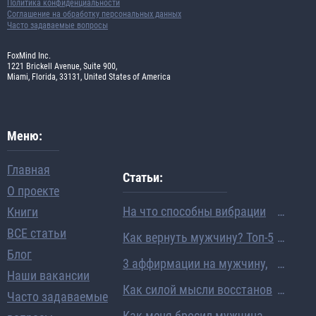
Политика конфиденциальности
Соглашение на обработку персональных данных
Часто задаваемые вопросы
FoxMind Inc.
1221 Brickell Avenue, Suite 900,
Miami, Florida, 33131, United States of America
Меню:
Главная
Статьи:
О проекте
На что способны вибрации
Книги
человека: ученые раскрыли
ВСЕ статьи
Как вернуть мужчину? Топ-5
механизм исполнения жела
Блог
вопросов про восстановлен
3 аффирмации на мужчину,
ний
Наши вакансии
ие отношений
которые помогли мне выйт
Как силой мысли восстанов
Часто задаваемые
и замуж
ить отношения, даже если о
Как меня бросил мужчина…