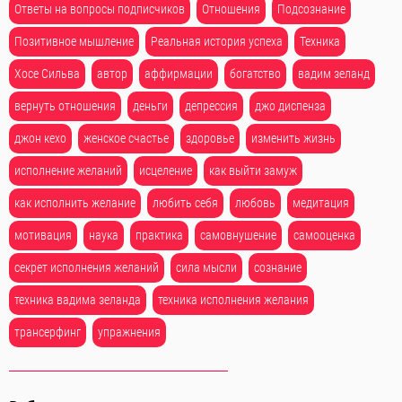
Ответы на вопросы подписчиков
Отношения
Подсознание
Позитивное мышление
Реальная история успеха
Техника
Хосе Сильва
автор
аффирмации
богатство
вадим зеланд
вернуть отношения
деньги
депрессия
джо диспенза
джон кехо
женское счастье
здоровье
изменить жизнь
исполнение желаний
исцеление
как выйти замуж
как исполнить желание
любить себя
любовь
медитация
мотивация
наука
практика
самовнушение
самооценка
секрет исполнения желаний
сила мысли
сознание
техника вадима зеланда
техника исполнения желания
трансерфинг
упражнения