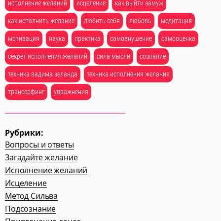
исполнение желаний
исцеление
как выйти замуж
как исполнить желание
любить себя
любовь
медитация
мотивация
наука
практика
самовнушение
самооценка
секрет исполнения желаний
сила мысли
сознание
техника вадима зеланда
техника исполнения желания
трансерфинг
упражнения
Рубрики:
Вопросы и ответы
Загадайте желание
Исполнение желаний
Исцеление
Метод Сильва
Подсознание