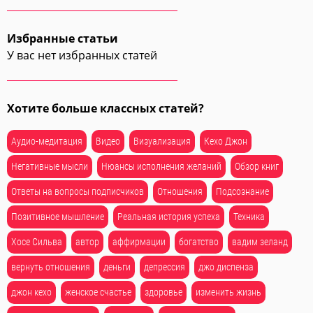
Избранные статьи
У вас нет избранных статей
Хотите больше классных статей?
Аудио-медитация
Видео
Визуализация
Кехо Джон
Негативные мысли
Нюансы исполнения желаний
Обзор книг
Ответы на вопросы подписчиков
Отношения
Подсознание
Позитивное мышление
Реальная история успеха
Техника
Хосе Сильва
автор
аффирмации
богатство
вадим зеланд
вернуть отношения
деньги
депрессия
джо диспенза
джон кехо
женское счастье
здоровье
изменить жизнь