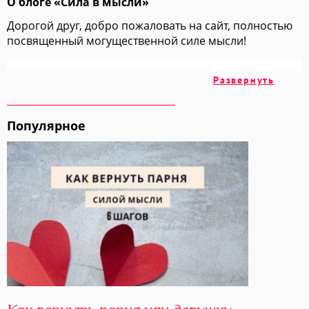
О блоге «Сила в мысли»
Дорогой друг, добро пожаловать на сайт, полностью
посвященный могущественной силе мысли!
На этих страницах мы вместе с вами изучим
Развернуть
множество техник и методик, позволяющих
добиваться всех своих целей просто "включив
голову".
Популярное
Мы обратимся к огромному накопленному годами
опыту авторов, ученых и учителей, чтобы взять у них
самое ценное и самое лучшее.
Изучайте Силу Мысли вместе со мной и вы получите в
этой жизни ВСЕ, что вы хотите!
С любовью, Елизавета Волкова