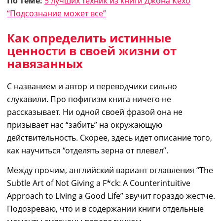
По теме:
5 лучших техник из книги Джона Кехо
“Подсознание может все”
Как определить истинные
ценности в своей жизни от
навязанных
С названием и автор и переводчики сильно
слукавили. Про
пофигизм книга
ничего не
рассказывает. Ни одной своей фразой она не
призывает нас “забить” на окружающую
действительность. Скорее, здесь идет описание того,
как научиться “отделять зерна от плевел”.
Между прочим, английский вариант оглавления “The
Subtle Art of Not Giving a F*ck: A Counterintuitive
Approach to Living a Good Life” звучит гораздо жестче.
Подозреваю, что и в содержании книги отдельные