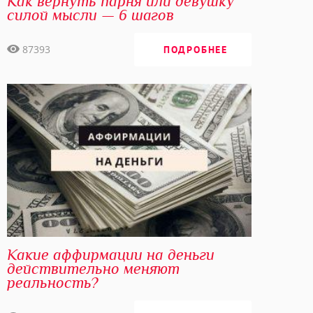
Как вернуть парня или девушку
силой мысли — 6 шагов
87393
ПОДРОБНЕЕ
Какие аффирмации на деньги
действительно меняют
реальность?