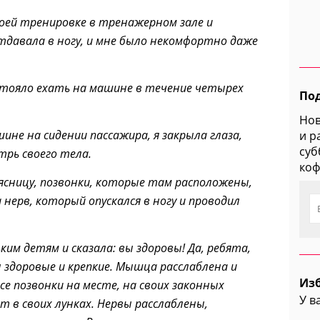
оей тренировке в тренажерном зале и
отдавала в ногу, и мне было некомфортно даже
дстояло ехать на машине в течение четырех
По
Нов
шине на сидении пассажира, я закрыла глаза,
и р
суб
трь своего тела.
коф
оясницу, позвонки, которые там расположены,
нерв, который опускался в ногу и проводил
ким детям и сказала: вы здоровы! Да, ребята,
 здоровые и крепкие. Мышца расслаблена и
Из
се позвонки на месте, на своих законных
У в
т в своих лунках. Нервы расслаблены,