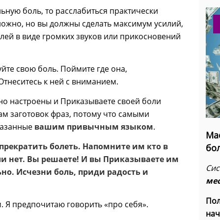
льную боль, то расслабиться практически
сложно, но вы должны сделать максимум усилий,
лей в виде громких звуков или прикосновений
уйте свою боль. Поймите где она,
 Отнеситесь к ней с вниманием.
нно настроены и Приказываете своей боли
вам заготовок фраз, потому что самыми
сказанные
вашим привычным языком
.
Ма
прекратить болеть. Напомните им кто в
бо
ли нет. Вы решаете! И вы Приказываете им
Сис
но. Исчезни боль, приди радость и
ме
Пол
м. Я предпочитаю говорить «про себя».
нач