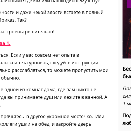
сшалившимся детям или нашкодившему коту?
ности и даже некой злости встаете в полный
Приказ. Так?
 настроены решительно!
ва 1.
я. Если у вас совсем нет опыта в
льфа и тета уровень, следуйте инструкции
Бес
ильно расслабляться, то можете пропустить мои
бы
 обычно.
Пол
в одной из комнат дома, где вам никто не
сил
гда вы принимаете душ или лежите в ванной. А
1 м
.
Под
и спрячьтесь в другое укромное местечко. Или
люб
 коллеги ушли на обед, и закройте дверь