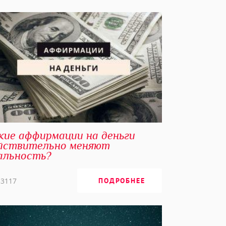
кие аффирмации на деньги
йствительно меняют
альность?
53117
ПОДРОБНЕЕ