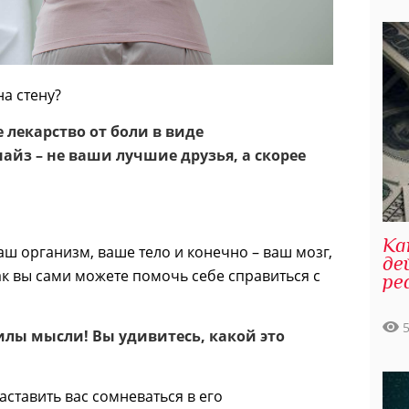
на стену?
 лекарство от боли в виде
айз – не ваши лучшие друзья, а скорее
Ка
 организм, ваше тело и конечно – ваш мозг,
де
как вы сами можете помочь себе справиться с
ре
илы мысли! Вы удивитесь, какой это
аставить вас сомневаться в его