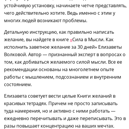
устойчивую установку, начинаете четче представлять,
чего действительно хотите. Ведь именно с этим у
многих людей возникают проблемы.
Детальную инструкцию,
как
правильно
написать
желание
, вы найдете в книге
«
Сила в Мысли.
Как
исполнить заветное желание за 30 дней» Елизаветы
Волковой. Автор — признанный эксперт в
вопросах о
том,
как добиваться желаемого
силой мысли. Все ее
рекомендации
о
снованы
на
многолетн
е
м опыт
е
работы с мышлением,
подсознанием
и внутренним
состоянием.
Е
лизавета советует вести
целые
Книги желаний в
красивых тетрадях. Причем не просто записывать
туда намерения, но и активно с ними работать —
ежедневно перечитывать и даже переписывать. Это в
разы повышает концентрацию на ваших мечтах.