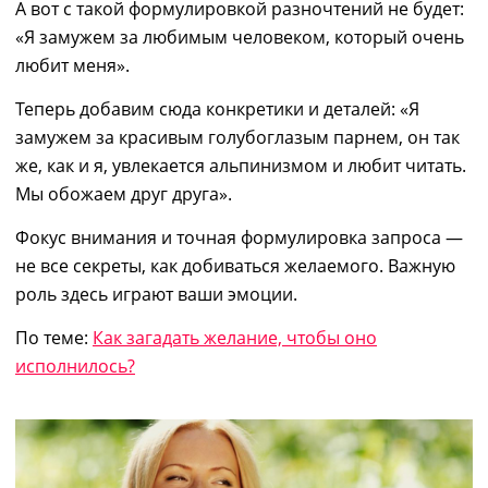
А вот с такой формулировкой разночтений не будет:
«Я замужем за любимым человеком, который очень
любит меня».
Теперь добавим сюда конкрет
ики и
деталей: «Я
замужем за красивым голубоглазым парнем, он так
же, как и я, увлекается альпинизмом и любит читать.
Мы обожаем друг друга».
Фокус внимания и точн
ая
формулировк
а запроса
—
н
е все секреты,
как добиваться
желаемого.
Важную
роль здесь
и
грают ваши эмоции.
По теме:
Как загадать желание, чтобы оно
исполнилось?