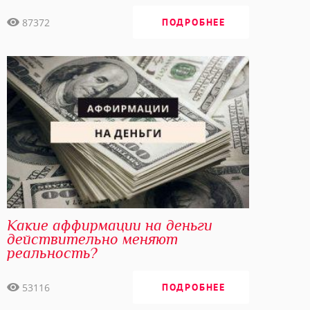
87372
ПОДРОБНЕЕ
Какие аффирмации на деньги
действительно меняют
реальность?
53116
ПОДРОБНЕЕ