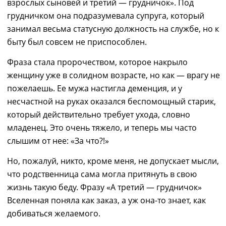
взрослых сыновей и третий — грудничок». Под
грудничком она подразумевала супруга, который
занимал весьма статусную должность на службе, но к
быту был совсем не приспособлен.
Фраза стала пророчеством, которое накрыло
женщину уже в солидном возрасте, но как — врагу не
пожелаешь. Ее мужа настигла деменция, и у
несчастной на руках оказался беспомощный старик,
который действительно требует ухода,
словно
младенец. Это очень тяжело, и теперь мы часто
слышим от нее: «За чт
о
?!»
Но, пожалуй, никто, кроме меня, не допускает мысли,
что
р
одственница сама могла притянуть в свою
жизнь такую беду. Фразу «
А
третий — грудничок»
Вселенная поняла как заказ, а уж она-то знает, как
добиваться желаемого.