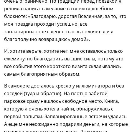
очень ограничено. По традиции перед поездкой я
решила
написать желание
в своем
волшебном
б
локноте: «Благодарю, дорогая Вселенная, за то, что
моя поездка проходит успешно, все
запланированное с легкостью выполняется и я
благополучно возвращаюсь домой».
И, хотите верьте, хотите нет,
м
не оставалось только
ежеминутно благодарить
в
ысшие силы, потому что
все события этого короткого визита складывались
самым благоприятным образом.
В самолете досталось кресло у иллюминатора и без
соседей (туда и обратно). На плотно забитой
парковке сразу нашлось свободное место. Книга,
которую я очень хотела найти, обнаружилась с
первой попытки.
Запланированные
встре
чи
удал
и
сь.
А еще мне неожиданно подарили деньги, на которые
я совершенно не рассчитывала. Да и погода