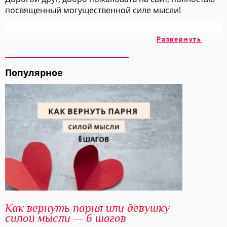
посвященный могущественной силе мысли!
На этих страницах мы вместе с вами изучим
Развернуть
множество техник и методик, позволяющих
добиваться всех своих целей просто "включив
голову".
Популярное
Мы обратимся к огромному накопленному годами
опыту авторов, ученых и учителей, чтобы взять у них
самое ценное и самое лучшее.
Изучайте Силу Мысли вместе со мной и вы получите в
этой жизни ВСЕ, что вы хотите!
С любовью, Елизавета Волкова
Как вернуть парня или девушку
силой мысли — 6 шагов