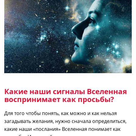
Какие наши
сигналы
Вселенная
воспринимает как просьбы?
Для тог
о ч
тобы понять,
как можно
и как нельзя
загадывать желания
, нужно сначала определиться,
какие наши
«послания»
Вселенная понимает как