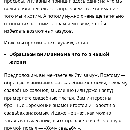
просьбы. И главный принцип здесь один:
на что м
ы
в
ольно или невольн
о н
аправляем свое внимание
—
того мы и хотим. А потому нужно очень щепетильно
относиться к своим словам и мыслям, чтобы
избежать возможных казусов.
Итак, мы просим в тех случаях, когда:
Обращаем внимание на что-то в нашей
жизни
Предположим, вы мечтаете выйти замуж. Поэтому —
обращаете внимание на свадебные кортежи, рекламу
свадебных салонов, мысленно (или даже наяву)
примеряете свадебные платья. Вам интересны
брачные церемонии знаменитостей и новости о
свадьбах знакомых. И даже не зная,
как можно
загадывать желания
, вы отправляете во Вселенную
прямой посыл
—
«Х
очу свадьбу
!».