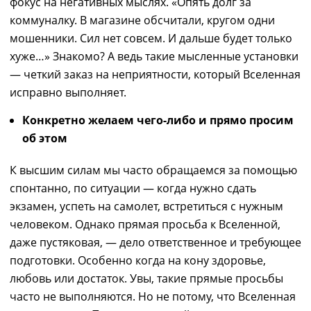
фокус на негативных мыслях. «Опять долг за
коммуналку. В магазине обсчитали, кругом одни
мошенники. Сил нет совсем.
И
дальше будет только
хуже…
»
Знакомо? А ведь такие мысленные установки
— четкий заказ на неприятности, который Вселенная
исправно выполняет.
К
онкретно желаем чего-либо и прямо просим
об этом
К
в
ысшим силам мы часто обращаемся за помощью
спонтанно, по ситуации — когда нужно сдать
экзамен, успеть на самолет, встретиться с нужным
человеком. Однако прямая просьба к Вселенной,
даже пустяк
овая,
— дело ответственное и требу
ющее
подготовки. Особенно когда на кону здоровье,
любовь
или
достаток. Увы, такие прямые просьбы
часто не выполняются.
Но
не потому
,
что Вселенная