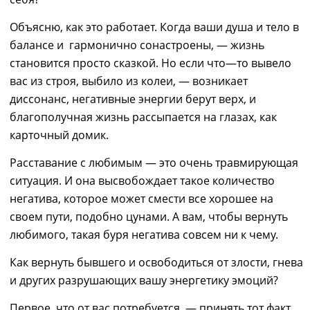
Объясню, как это работает. Когда ваши душа и тело в
балансе и гармонично сонастроены,
―
жизнь
становится просто сказкой. Но если что
—
то вывело
вас из строя,
выбило из колеи,
― возникает
диссонанс, негативные энергии берут верх, и
благополучная жизнь рассыпается на глазах, как
карточный домик.
Расставание с любимым
―
это очень травмирующая
ситуация. И она высвобождает такое количество
негатива, которое может смести все хорошее на
своем пути, подобно цунами. А вам, чтобы вернуть
любимого, такая буря негатива совсем ни к чему.
Как вернуть бывшего
и освободиться от злости,
гнева
и других
разрушающих вашу энергетику эмоций?
Первое, что от вас потребуется,
―
принять тот факт,