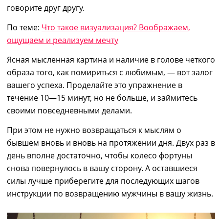
говорите друг другу.
По теме:
Что такое визуализация? Воображаем,
ощущаем и реализуем мечту
Ясная мысленная
картина и
наличие в голове четкого
образа
того,
как помириться
с любимым,
―
вот
залог
вашего успеха. Проделайте это упражнение
в
течение
10―15 минут, но не больше, и займитесь
своими повседневными делами.
При этом
не нужно возвращаться к мыслям о
бывшем вновь и вновь
на протяжении
дня. Двух раз в
день вполне достаточно, чтобы колесо фортуны
снова
повернулось
в вашу сторону. А
оставшиеся
силы
лучше
приберегите для последующих шагов
инструкции
по возвращению мужчины в вашу жизнь.