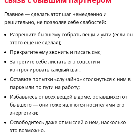
Главное ― сделать
этот
шаг немедленно и
решительно, не позволяя себе слабостей:
Разрешите бывшему собрать вещи и уйти (если он
этого
еще
не сделал)
;
Прекратите
ему
звонить и
писать
смс
;
Запретите себе
листать
его соцсети и
контролировать каждый шаг
;
Оставьте попытки «случайно» столкнуться
с ним
в
парке или по пути на работу
;
Избавьтесь от всех вещей в доме, оставшихся от
бывшего
―
они тоже
являются
носител
ями
его
энергетики
;
Освободитесь
даже
от мыслей о нем, насколько
это возможно.