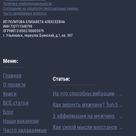
Политика конфиденциальности
Соглашение на обработку персональных данных
Часто задаваемые вопросы
ИП ПОЛИТОВА ЕЛИЗАВЕТА АЛЕКСЕЕВНА
ИНН 732711548798
ОГРНИП 318502700005979
г. Ульяновск, переулок Буинский, д.1, кв. 307
Меню:
Главная
Статьи:
О проекте
На что способны вибрации
Книги
человека: ученые раскрыли
ВСЕ статьи
Как вернуть мужчину? Топ-5
механизм исполнения жела
Блог
вопросов про восстановлен
3 аффирмации на мужчину,
ний
Наши вакансии
ие отношений
которые помогли мне выйт
Как силой мысли восстанов
Часто задаваемые
и замуж