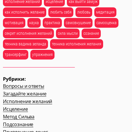
исполнение желаний
исцеление
как выйти замуж
как исполнить желание
любить себя
любовь
медитация
мотивация
наука
практика
самовнушение
самооценка
секрет исполнения желаний
сила мысли
сознание
техника вадима зеланда
техника исполнения желания
трансерфинг
упражнения
Рубрики:
Вопросы и ответы
Загадайте желание
Исполнение желаний
Исцеление
Метод Сильва
Подсознание
Привлечение денег