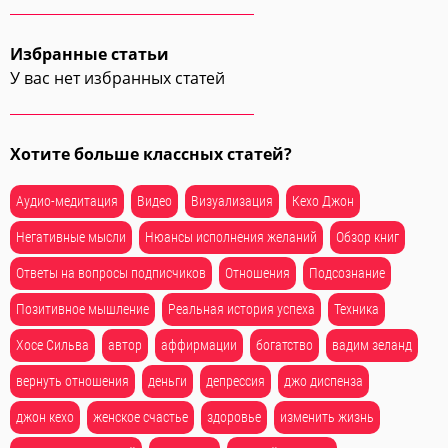
Избранные статьи
У вас нет избранных статей
Хотите больше классных статей?
Аудио-медитация
Видео
Визуализация
Кехо Джон
Негативные мысли
Нюансы исполнения желаний
Обзор книг
Ответы на вопросы подписчиков
Отношения
Подсознание
Позитивное мышление
Реальная история успеха
Техника
Хосе Сильва
автор
аффирмации
богатство
вадим зеланд
вернуть отношения
деньги
депрессия
джо диспенза
джон кехо
женское счастье
здоровье
изменить жизнь