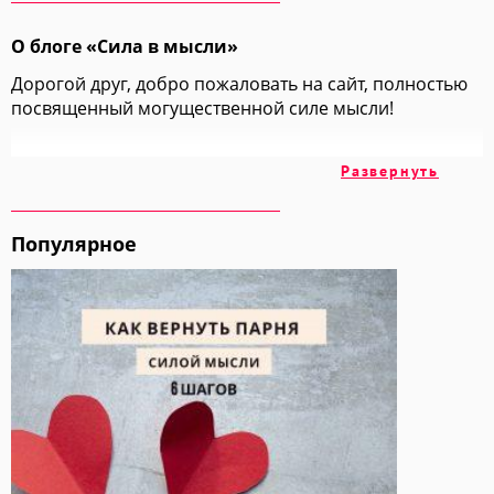
О блоге «Сила в мысли»
Дорогой друг, добро пожаловать на сайт, полностью
посвященный могущественной силе мысли!
На этих страницах мы вместе с вами изучим
Развернуть
множество техник и методик, позволяющих
добиваться всех своих целей просто "включив
голову".
Популярное
Мы обратимся к огромному накопленному годами
опыту авторов, ученых и учителей, чтобы взять у них
самое ценное и самое лучшее.
Изучайте Силу Мысли вместе со мной и вы получите в
этой жизни ВСЕ, что вы хотите!
С любовью, Елизавета Волкова