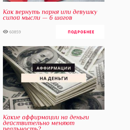
Как вернуть парня или девушку
силой мысли — 6 шагов
60859
ПОДРОБНЕЕ
Какие аффирмации на деньги
действительно меняют
реальность?