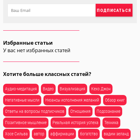
ПОДПИСАТЬСЯ
Избранные статьи
У вас нет избранных статей
Хотите больше классных статей?
Аудио-медитация
Видео
Визуализация
Кехо Джон
Негативные мысли
Нюансы исполнения желаний
Обзор книг
Ответы на вопросы подписчиков
Отношения
Подсознание
Позитивное мышление
Реальная история успеха
Техника
Хосе Сильва
автор
аффирмации
богатство
вадим зеланд