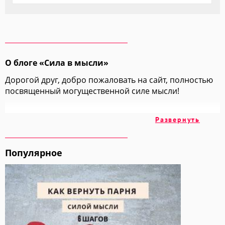
О блоге «Сила в мысли»
Дорогой друг, добро пожаловать на сайт, полностью
посвященный могущественной силе мысли!
На этих страницах мы вместе с вами изучим
Развернуть
множество техник и методик, позволяющих
добиваться всех своих целей просто "включив
голову".
Популярное
Мы обратимся к огромному накопленному годами
опыту авторов, ученых и учителей, чтобы взять у них
самое ценное и самое лучшее.
Изучайте Силу Мысли вместе со мной и вы получите в
этой жизни ВСЕ, что вы хотите!