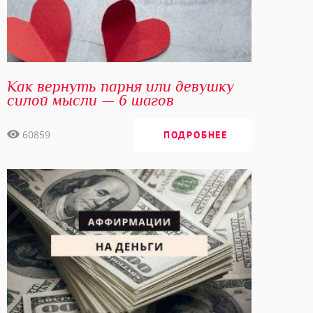
С любовью, Елизавета Волкова
Как вернуть парня или девушку
силой мысли — 6 шагов
60859
ПОДРОБНЕЕ