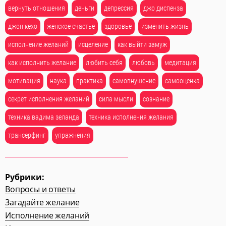
вернуть отношения
деньги
депрессия
джо диспенза
джон кехо
женское счастье
здоровье
изменить жизнь
исполнение желаний
исцеление
как выйти замуж
как исполнить желание
любить себя
любовь
медитация
мотивация
наука
практика
самовнушение
самооценка
секрет исполнения желаний
сила мысли
сознание
техника вадима зеланда
техника исполнения желания
трансерфинг
упражнения
Рубрики:
Вопросы и ответы
Загадайте желание
Исполнение желаний